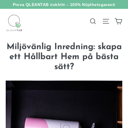
Hoppa
Prova QLEANTAB riskfritt – 100% Nöjdhetsgaranti
till
innehållet
V
Webbpl
Sök
Miljövänlig Inredning: skapa
ett Hållbart Hem på bästa
sätt?