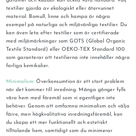
gardiner och kuddar kan också vara hållbara. Välj
textilier gjorda av ekologiskt eller återvunnet
material. Bomull, linne och hampa är några
exempel på naturliga och miljövänliga textilier. Du
kan även leta efter textilier som är certifierade
med miljömärkningar som GOTS (Global Organic
Textile Standard) eller OEKO-TEX Standard 100
som garanterar att textilierna inte innehåller några
farliga kemikalier.
Minimalism:
Överkonsumtion är ett stort problem
när det kommer till inredning. Många gånger fylls
våra hem med föremål som vi egentligen inte
behöver. Genom att omfamna minimalism och välja
färre, men högkvalitativa inredningsföremål, kan
du skapa ett mer funktionellt och estetiskt
tilltalande hem, samtidigt som du minimerar