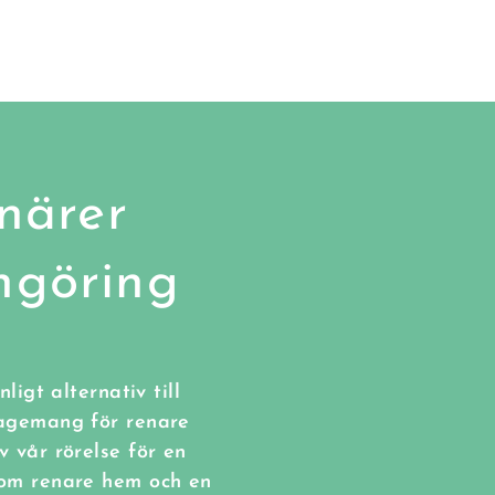
närer
ngöring
ligt alternativ till
gagemang för renare
 vår rörelse för en
 om renare hem och en