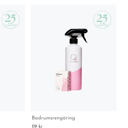
Badrumsrengöring
K
119 kr
70