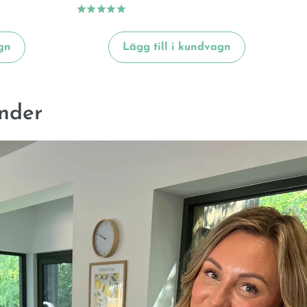
gn
Lägg till i kundvagn
nder