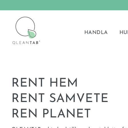
Hoppa
till
QLEANTAB®
innehållet
HANDLA
HU
RENT HEM
RENT SAMVETE
REN PLANET