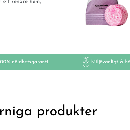
 ett renare hem,
100% nöjdhetsgaranti
Miljövänligt & hå
rniga produkter