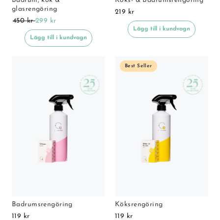
Badrum, kök &
Köks- & Badrumsrengöring
glasrengöring
219 kr
450 kr
299 kr
Lägg till i kundvagn
Lägg till i kundvagn
Best Seller
Badrumsrengöring
Köksrengöring
119 kr
119 kr