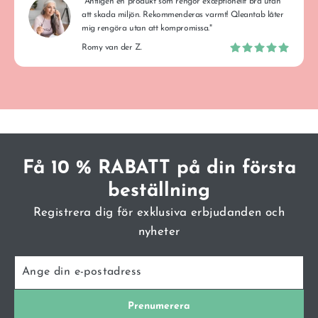
"Äntligen en produkt som rengör exceptionellt bra utan
att skada miljön. Rekommenderas varmt! Qleantab låter
mig rengöra utan att kompromissa."
Romy van der Z.
Få 10 % RABATT på din första
beställning
Registrera dig för exklusiva erbjudanden och
nyheter
ANGE
PRENUMERERA
DIN
E-
POSTADRESS
Prenumerera