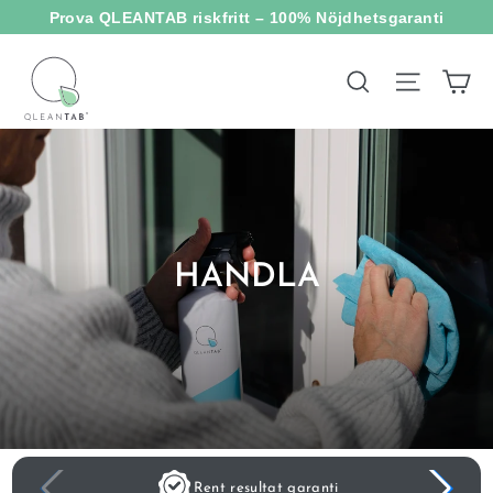
Hoppa
Prova QLEANTAB riskfritt – 100% Nöjdhetsgaranti
till
innehållet
V
Webbpl
Sök
HANDLA
Rent resultat garanti