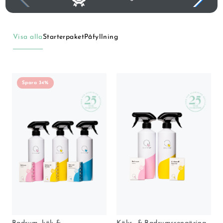
Visa alla
Starterpaket
Påfyllning
Spara 34%