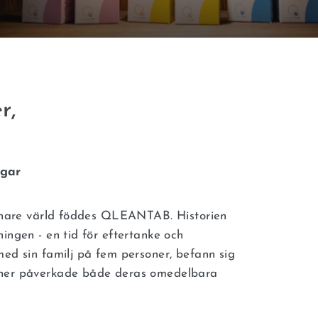
r,
ngar
grönare värld föddes QLEANTAB. Historien
ingen - en tid för eftertanke och
med sin familj på fem personer, befann sig
tiner påverkade både deras omedelbara