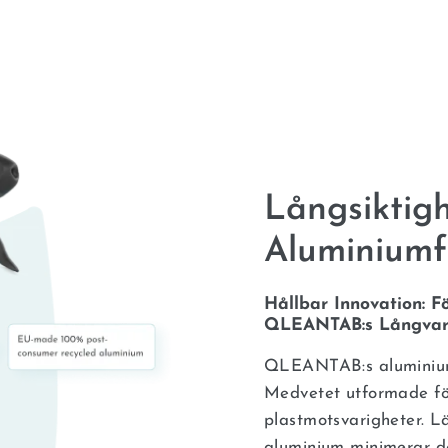
Långsiktigh
Aluminiumf
Hållbar Innovation: 
QLEANTAB:s Långvarig
QLEANTAB:s aluminiumfl
Medvetet utformade för
plastmotsvarigheter. Lä
aluminium minimerar de