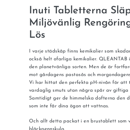
Inuti Tabletterna Slä
Miljövänlig Rengörin
Lös
I varje städskåp finns kemikalier som skada
också helt ofarliga kemikalier. QLEANTAB 
den planetvänliga sorten. Men de är fortfar
mot gårdagens pastasås och morgondagens l
Vi har hittat den perfekta pH-nivån för att
vardaglig smuts utan några spår av giftiga 
Samtidigt ger de himmelska dofterna den d
som inte får dina ögon att vattnas.
Och allt detta packat i en brustablett som
bläckpennskula.