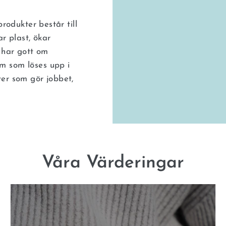
produkter består till
ar plast, ökar
a har gott om
m som löses upp i
ter som gör jobbet,
Våra Värderingar