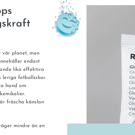
pps
gskraft
r vår planet, men
innehåller endast
ande lika effektiva
eriga fotbollsskor.
 ta hand om
kemikalier.
är fräscha känslan
 väger mindre än en