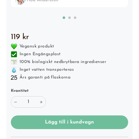
Frida Andersson
Translation
119 kr
missing:
Vegansk produkt
sv.products.product.price.regular_price
Ingen Engångsplast
100% biologiskt nedbrytbara ingredienser
Inget vatten transporteras
Års garanti på flaskorna
Kvantitet
−
+
Lägg till i kundvagn