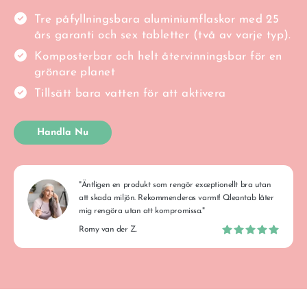
Tre påfyllningsbara aluminiumflaskor med 25
års garanti och sex tabletter (två av varje typ).
Komposterbar och helt återvinningsbar för en
grönare planet
Tillsätt bara vatten för att aktivera
Handla Nu
"Äntligen en produkt som rengör exceptionellt bra utan
att skada miljön. Rekommenderas varmt! Qleantab låter
mig rengöra utan att kompromissa."
Romy van der Z.