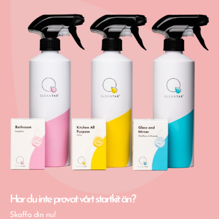
Postnord Varubrev Economy
Early Bird
DHL Service Point
Har du inte provat vårt startkit än?
Skaffa din nu!