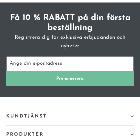
Få 10 % RABATT på din första
beställning
Registrera dig för exklusiva erbjudanden och
nyheter
ANGE
PRENUMERERA
DIN
E-
POSTADRESS
Prenumerera
KUNDTJÄNST
PRODUKTER