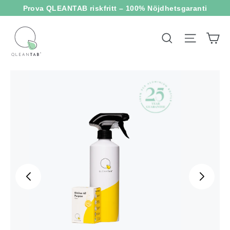
Hoppa
Prova QLEANTAB riskfritt – 100% Nöjdhetsgaranti
till
innehållet
V
Webbpl
Sök