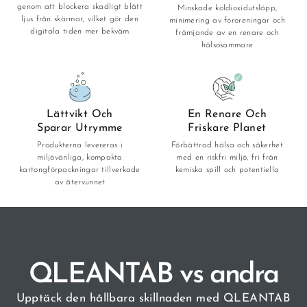
genom att blockera skadligt blått
Minskade koldioxidutsläpp,
ljus från skärmar, vilket gör den
minimering av föroreningar och
digitala tiden mer bekväm
främjande av en renare och
hälsosammare
Lättvikt Och
En Renare Och
Sparar Utrymme
Friskare Planet
Produkterna levereras i
Förbättrad hälsa och säkerhet
miljövänliga, kompakta
med en riskfri miljö, fri från
kartongförpackningar tillverkade
kemiska spill och potentiella
av återvunnet
QLEANTAB vs andra
Upptäck den hållbara skillnaden med QLEANTAB