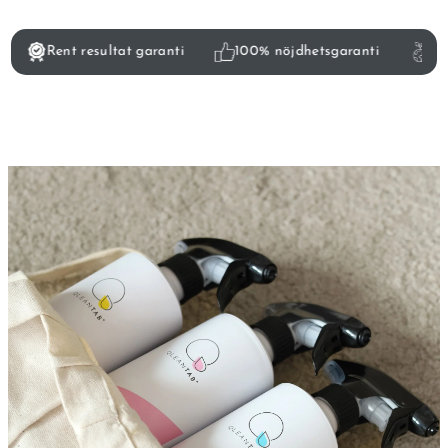
Rent resultat garanti
100% nöjdhetsgaranti
Mi