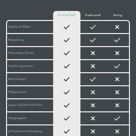
QLEANTAB®️
Traditionell
Vanlig
Fördelar & Effekt
Förpackning
Miljövänliga Formler
Upplösningsprocess
Bekvämlighet
Miljöpåverkan
Stöder QLEAN NATION
Mångsidighet
pH-balanserad Rengöring